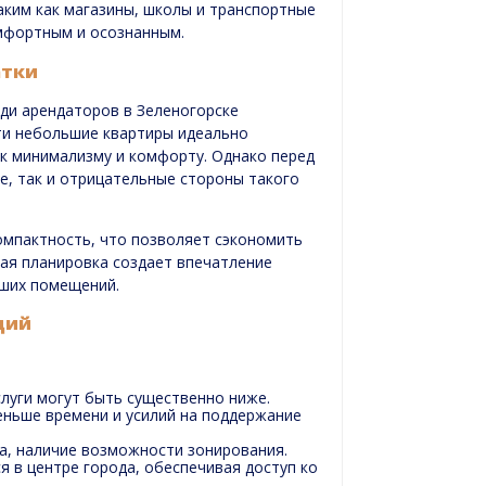
ким как магазины, школы и транспортные
мфортным и осознанным.
атки
ди арендаторов в Зеленогорске
ти небольшие квартиры идеально
 к минимализму и комфорту. Однако перед
е, так и отрицательные стороны такого
омпактность, что позволяет сэкономить
тая планировка создает впечатление
ьших помещений.
дий
слуги могут быть существенно ниже.
еньше времени и усилий на поддержание
а, наличие возможности зонирования.
я в центре города, обеспечивая доступ ко