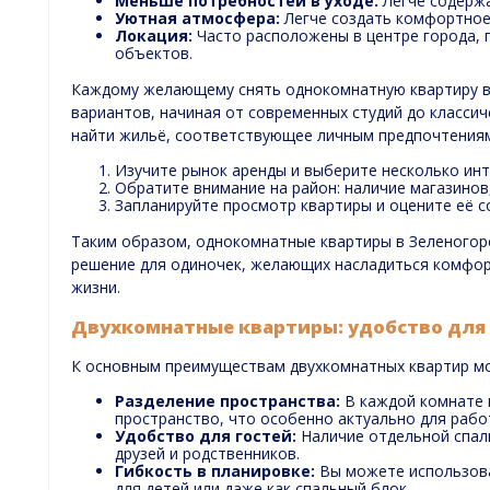
Меньше потребностей в уходе:
Легче содержа
Уютная атмосфера:
Легче создать комфортное
Локация:
Часто расположены в центре города, 
объектов.
Каждому желающему снять однокомнатную квартиру в
вариантов, начиная от современных студий до классич
найти жильё, соответствующее личным предпочтениям
Изучите рынок аренды и выберите несколько ин
Обратите внимание на район: наличие магазинов,
Запланируйте просмотр квартиры и оцените её с
Таким образом, однокомнатные квартиры в Зеленогор
решение для одиночек, желающих насладиться комфор
жизни.
Двухкомнатные квартиры: удобство для
К основным преимуществам двухкомнатных квартир м
Разделение пространства:
В каждой комнате 
пространство, что особенно актуально для рабо
Удобство для гостей:
Наличие отдельной спал
друзей и родственников.
Гибкость в планировке:
Вы можете использова
для детей или даже как спальный блок.